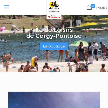
Panneau de gestion des cookies
0
PANIER
Île de Loisirs
de Cergy-Pontoise
La boutique