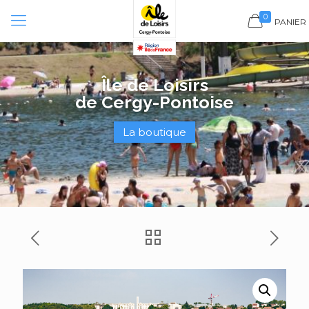
Panneau de gestion des cookies
0
PANIER
Île de Loisirs
de Cergy-Pontoise
La boutique