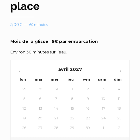
place
5,00
€
60 minutes
Mois de la glisse : 5€ par embarcation
Environ 30 minutes sur l’eau.
avril
2027
lun
mar
mer
jeu
ven
sam
dim
29
30
31
1
2
3
4
5
6
7
8
9
10
11
12
13
14
15
16
17
18
19
20
21
22
23
24
25
26
27
28
29
30
1
2