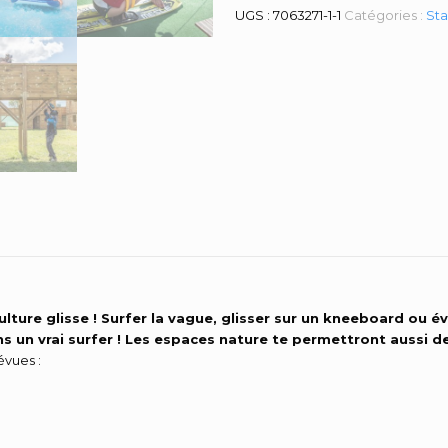
UGS :
7063271-1-1
Catégories :
Sta
lture glisse ! Surfer la vague, glisser sur un kneeboard ou év
ns un vrai surfer ! Les espaces nature te permettront aussi d
évues :