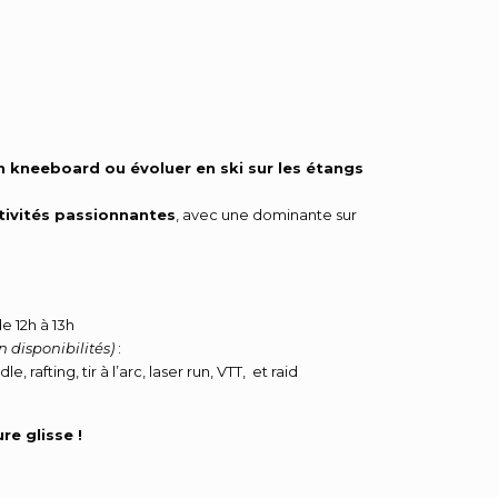
un kneeboard ou évoluer en ski sur les étangs
ctivités passionnantes
, avec une dominante sur
e 12h à 13h
n disponibilités)
:
, rafting, tir à l’arc, laser run, VTT, et raid
re glisse !