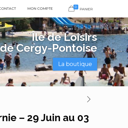
0
CONTACT
MON COMPTE
PANIER
Île de Loisirs
de Cergy-Pontoise
La boutique
rnie – 29 Juin au 03