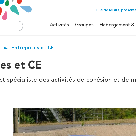
L’île de loisirs, présent
Activités
Groupes
Hébergement & 
isirs de
s
Entreprises et CE
Téléski nautique
Rafting
Accrobranche
Nature
ses et CE
Benji éjection
Stages été
Ecole d'aventure
Voile
 est spécialiste des activités de cohésion et de 
Pêche
Rafting
Ecole de cirque
Découv
es