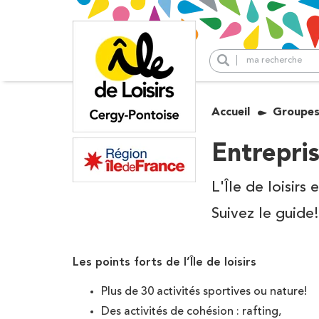
Panneau de gestion des cookies
+
Explorez l’île de lo
−
Accueil
Groupe
Cergy Pontoise
Vague à surf
Kayak & Paddle
Activités
Entrepri
Tennis
Venir à l’île de loisirs
Pédalos
L'Île de loisirs
Groupes
Royaume des
Suivez le guide!
enfants
Hébergement &
Restauration
Aquaparc
Les points forts de l’Île de loisirs
Salle de réception
Plus de 30 activités sportives ou nature!
Activités populair
Des activités de cohésion : rafting,