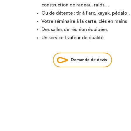
Rafting
construction de radeau, raids…
Vague à surf
Ou de détente : tir à l’arc, kayak, pédalo
Votre séminaire à la carte, clés en mains
Des salles de réunion équipées
Un service traiteur de qualité
Demande de devis