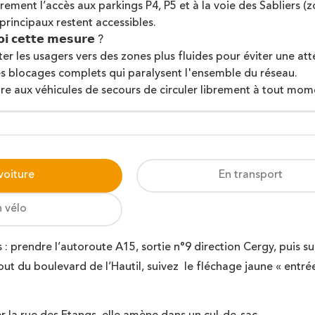
ement l’accès aux parkings P4, P5 et à la voie des Sabliers (z
principaux restent accessibles.
𝗶 𝗰𝗲𝘁𝘁𝗲 𝗺𝗲𝘀𝘂𝗿𝗲 ?
ter les usagers vers des zones plus fluides pour éviter une at
les blocages complets qui paralysent l'ensemble du réseau.
re aux véhicules de secours de circuler librement à tout mom
voiture
En transport
n vélo
s : prendre l’autoroute A15, sortie n°9 direction Cergy, puis s
 bout du boulevard de l’Hautil, suivez le fléchage jaune « entrée 