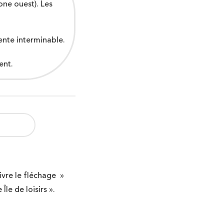
one ouest). Les
tente interminable.
ent.
uivre le fléchage »
Île de loisirs ».