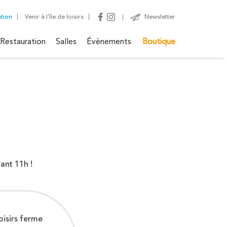
ation
Venir à l’île de loisirs
Newsletter
Restauration
Salles
Évènements
Boutique
Plage
vant 11h !
rir toutes les activités
loisirs ferme