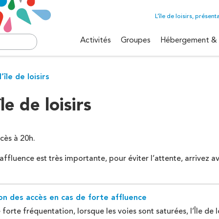
L’île de loisirs, présent
Activités
Groupes
Hébergement & 
isirs de
’île de loisirs
Téléski nautique
Rafting
Accrobranche
Nature
île de loisirs
Benji éjection
Stages été
Ecole d'aventure
Voile
cès à 20h.
Pêche
Rafting
’affluence est très importante, pour éviter l’attente, arrivez a
Ecole de cirque
on des accès en cas de forte affluence
Découv
es
 forte fréquentation, lorsque les voies sont saturées, l’Île de 