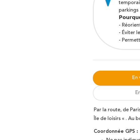
temporair
Rafting
parkings 
Vague à surf
𝗣𝗼𝘂𝗿𝗾𝘂
- Réorien
- Éviter 
- Permett
En 
E
Par la route, de Pari
Île de loisirs « . Au
Coordonnée GPS :