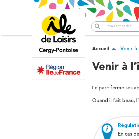
Panneau de gestion des cookies
+
Explorez l’île de lo
−
Accueil
Venir à l
Cergy Pontoise
Vague à surf
Kayak & Paddle
Activités
Venir à l’
Tennis
Venir à l’île de loisirs
Pédalos
Groupes
Le parc ferme ses ac
Royaume des
enfants
Hébergement &
Quand il fait beau, l
Restauration
Aquaparc
Salle de réception
Régulati
Activités populair
En cas de