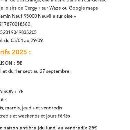
r la rue des Etangs, elle amène dans un cul-de-sac
 de loisirs de Cergy » sur Waze ou Google maps
emin Neuf 95000 Neuville sur oise »
0217870018582 ;
.052319049835205
nt du 05/04 au 29/09.
rifs 2025 :
ISON : 5€
i et du 1er sept au 27 septembre :
ISON : 7€
t :
is, mardis, jeudis et vendredis
redis et weekends et jours fériés
g saison entière (du lundi au vendredi): 25€