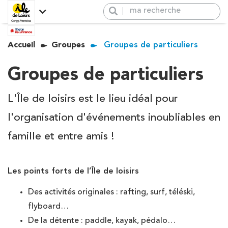
Panneau de gestion des cookies
Explorez l’île de loisirs de
Accueil
Groupes
Groupes de particuliers
Activités
Cergy Pontoise
L’île de loisirs, présentation
Venir à l’île de loisirs
+
Newsletter
Groupes de particuliers
Activités
−
Groupes
Venir à l’île de loisirs
Hébergement & Restauration
L'Île de loisirs est le lieu idéal pour
Groupes
l'organisation d'événements inoubliables en
Salles
Hébergement &
famille et entre amis !
Restauration
Évènements
Salle de réception
Les points forts de l’Île de loisirs
Boutique
Activités populaires
Des activités originales : rafting, surf, téléski,
Rafting
flyboard…
Vague à surf
De la détente : paddle, kayak, pédalo…