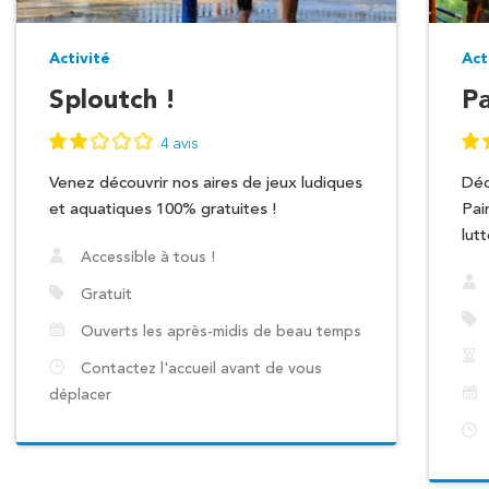
Activité
Act
Sploutch !
Pa
4 avis
Venez découvrir nos aires de jeux ludiques
Déc
et aquatiques 100% gratuites !
Pai
lut
Accessible à tous !
Gratuit
Ouverts les après-midis de beau temps
Contactez l'accueil avant de vous
déplacer