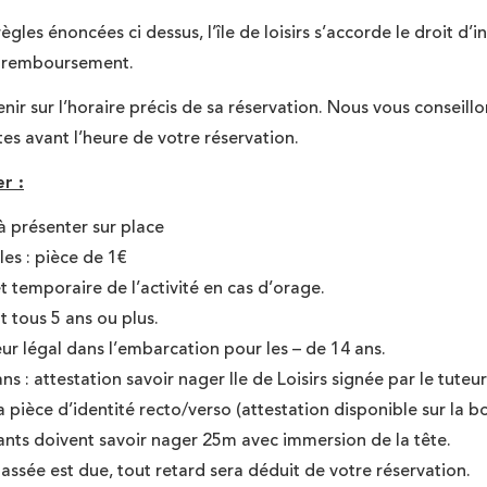
gles énoncées ci dessus, l’île de loisirs s’accorde le droit d’i
de remboursement.
ir sur l’horaire précis de sa réservation. Nous vous conseillon
es avant l’heure de votre réservation.
r :
 à présenter sur place
les : pièce de 1€
êt temporaire de l’activité en cas d’orage.
t tous 5 ans ou plus.
ur légal dans l’embarcation pour les – de 14 ans.
ns : attestation savoir nager Ile de Loisirs signée par le tut
 pièce d’identité recto/verso (attestation disponible sur la b
ants doivent savoir nager 25m avec immersion de la tête.
ssée est due, tout retard sera déduit de votre réservation.