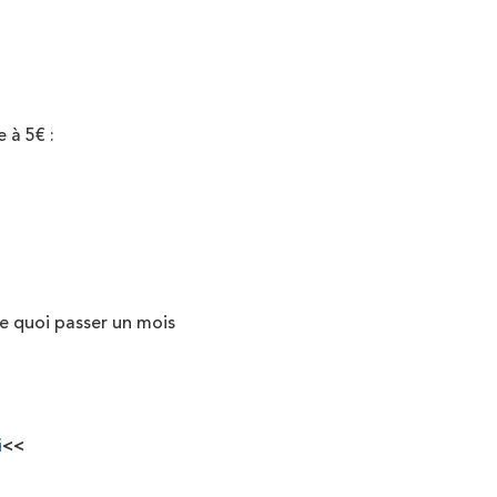
 à 5€ :
e quoi passer un mois
i
<<