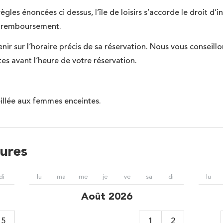
gles énoncées ci dessus, l’île de loisirs s’accorde le droit d’i
de remboursement.
ir sur l’horaire précis de sa réservation. Nous vous conseillon
es avant l’heure de votre réservation.
illée aux femmes enceintes.
ures
di
lu
ma
me
je
ve
sa
di
lu
Août 2026
5
1
2