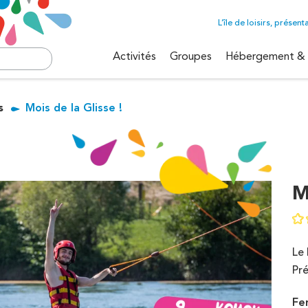
L’île de loisirs, présent
Activités
Groupes
Hébergement & 
isirs de
s
Mois de la Glisse !
Téléski nautique
Rafting
Accrobranche
Nature
Benji éjection
Stages été
Ecole d'aventure
Voile
M
Pêche
Rafting
Ecole de cirque
Le 
Pré
Découv
es
Fe