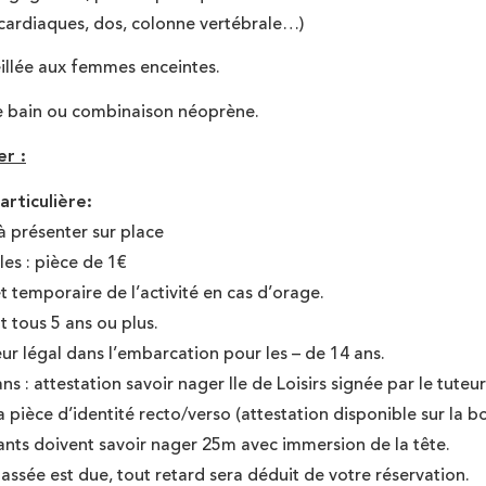
 cardiaques, dos, colonne vertébrale…)
illée aux femmes enceintes.
de bain ou combinaison néoprène.
er :
articulière:
 à présenter sur place
les : pièce de 1€
êt temporaire de l’activité en cas d’orage.
t tous 5 ans ou plus.
ur légal dans l’embarcation pour les – de 14 ans.
ns : attestation savoir nager Ile de Loisirs signée par le tut
 pièce d’identité recto/verso (attestation disponible sur la b
ants doivent savoir nager 25m avec immersion de la tête.
ssée est due, tout retard sera déduit de votre réservation.