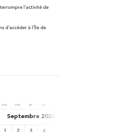
nterrompre l’activité de
s d’accéder à l’Île de
ma
me
je
ve
sa
di
lu
ma
me
je
Septembre 2026
Octobr
1
2
3
4
5
6