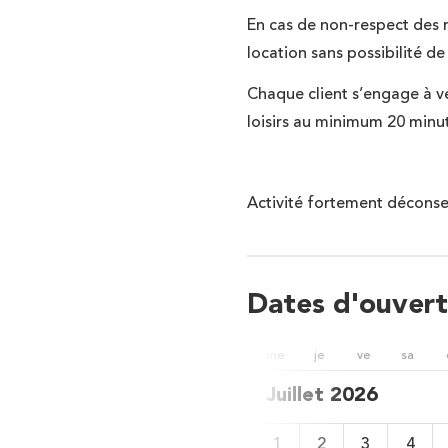
En cas de non-respect des rè
location sans possibilité 
Chaque client s’engage à ven
loisirs au minimum 20 minut
Activité fortement déconse
Dates d'ouvert
ve
sa
di
lu
ma
me
je
ve
sa
026
Juillet 2026
5
6
7
1
2
3
4