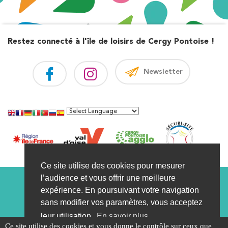
Restez connecté à l'île de loisirs de Cergy Pontoise !
Newsletter
Ce site utilise des cookies pour mesurer
Visite virtuelle
Contact
Marché public
l’audience et vous offrir une meilleure
expérience. En poursuivant votre navigation
Recrutement
Infos légales
Plan
FAQ
sans modifier vos paramètres, vous acceptez
Devis
Actualités
Comité syndical
leur utilisation.
En savoir plus
Ce site utilise des cookies et vous donne le contrôle sur ceux que