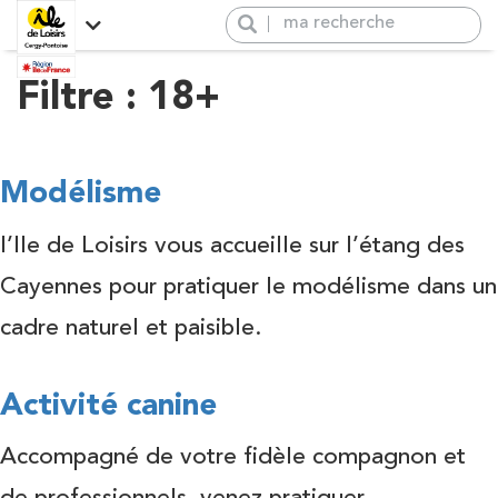
Panneau de gestion des cookies
Explorez l’île de loisirs de
Filtre :
18+
Activités
Cergy Pontoise
L’île de loisirs, présentation
Venir à l’île de loisirs
+
Newsletter
Activités
−
Groupes
Modélisme
Venir à l’île de loisirs
Hébergement & Restauration
l’Ile de Loisirs vous accueille sur l’étang des
Groupes
Salles
Cayennes pour pratiquer le modélisme dans un
Hébergement &
Restauration
Évènements
cadre naturel et paisible.
Salle de réception
Boutique
Activité canine
Activités populaires
Rafting
Accompagné de votre fidèle compagnon et
Vague à surf