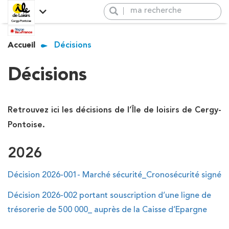
Panneau de gestion des cookies
Explorez l’île de loisirs de
Accueil
Décisions
Activités
Cergy Pontoise
L’île de loisirs, présentation
Venir à l’île de loisirs
+
Newsletter
Décisions
Activités
−
Groupes
Venir à l’île de loisirs
Hébergement & Restauration
Retrouvez ici les décisions de l’Île de loisirs de Cergy-
Groupes
Salles
Pontoise.
Hébergement &
Restauration
Évènements
2026
Salle de réception
Boutique
Décision 2026-001- Marché sécurité_Cronosécurité signé
Activités populaires
Décision 2026-002 portant souscription d’une ligne de
Rafting
trésorerie de 500 000_ auprès de la Caisse d’Epargne
Vague à surf