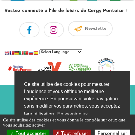
Restez connecté à l'île de loisirs de Cergy Pontoise !
Newsletter
Ce site utilise des cookies pour mesurer
Visite virtuelle
Contact
Marché public
l’audience et vous offrir une meilleure
expérience. En poursuivant votre navigation
Recrutement
Infos légales
Plan
FAQ
sans modifier vos paramètres, vous acceptez
Devis
Actualités
Comité syndical
leur utilisation.
En savoir plus
Ce site utilise des cookies et vous donne le contrôle sur ceux que
Leaflet
| Tiles courtesy of
OSM France
— Map data ©
OpenStreetMap
vous souhaitez activer
contributors
J'accepte
Tout accepter
Tout refuser
Personnaliser