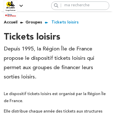
Panneau de gestion des cookies
Explorez l’île de loisirs de
Accueil
Groupes
Tickets loisirs
Activités
Cergy Pontoise
L’île de loisirs, présentation
Venir à l’île de loisirs
+
Newsletter
Tickets loisirs
Activités
−
Groupes
Venir à l’île de loisirs
Hébergement & Restauration
Depuis 1995, la Région Île de France
Groupes
propose le dispositif tickets loisirs qui
Salles
Hébergement &
permet aux groupes de financer leurs
Restauration
Évènements
sorties loisirs.
Salle de réception
Boutique
Activités populaires
Le dispositif tickets loisirs est organisé par la Région Île
de France.
Rafting
Vague à surf
Elle distribue chaque année des tickets aux structures